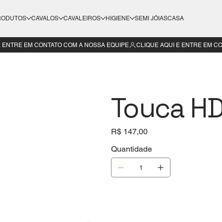
RODUTOS
CAVALOS
CAVALEIROS
HIGIENE
SEMI JÓIAS
CASA
Touca HD
Preço
R$ 147,00
Quantidade