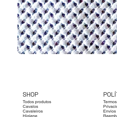
SHOP
POLÍ
Todos produtos
Termos
Cavalos
Privac
Cavaleiros
Envios
Higiene
Reemb