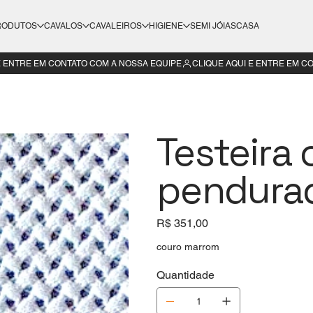
RODUTOS
CAVALOS
CAVALEIROS
HIGIENE
SEMI JÓIAS
CASA
Testeira 
pendura
Preço
R$ 351,00
couro marrom
Quantidade