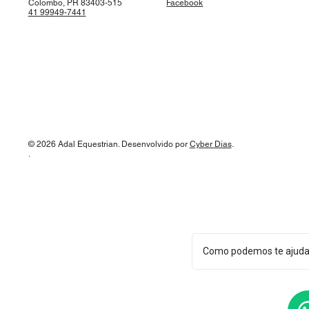
Colombo, PR 83403-515
Facebook
41 99949-7441
© 2026 Adal Equestrian. Desenvolvido por
Cyber Dias
.
.
Como podemos te ajuda