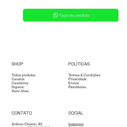
Sob consulta
Faça seu pedido
SHOP
POLÍTICAS
Todos produtos
Termos & Condições
Cavalos
Privacidade
Cavaleiros
Envios
Higiene
Reembolso
Semi Jóias
CONTATO
SOCIAL
Antônio Chemin, 83
Instagram