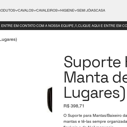
RODUTOS
CAVALOS
CAVALEIROS
HIGIENE
SEMI JÓIAS
CASA
 Lugares)
Suporte 
Manta de
Lugares)
Preço
R$ 398,71
O Suporte para Mantas/Baixeiro da
mantas e tê-las sempre organizada