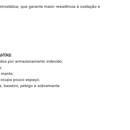
trostática, que garante maior resistência à oxidação e
NTAS:
sados por armazenamento indevido;
s;
a manta;
e ocupa pouco espaço;
a, baixeiro, pelego e sobremanta.