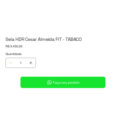
Sela HDR Cesar Almeida FIT - TABACO
Preço
R$ 9.450,00
Quantidade
Sob consulta
Faça seu pedido