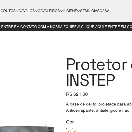
RODUTOS
CAVALOS
CAVALEIROS
HIGIENE
SEMI JÓIAS
CASA
Protetor
INSTEP
Preço
R$ 621,00
A base de gel foi projetada para a
Antiderrapante, antialérgico e não 
Cor