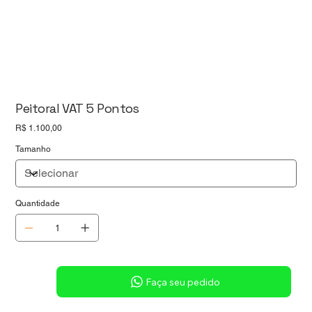
Peitoral VAT 5 Pontos
Preço
R$ 1.100,00
Tamanho
Quantidade
Sob consulta
Faça seu pedido