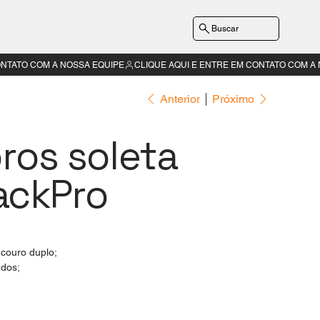
Buscar
Anterior
Próximo
ros soleta
ackPro
 couro duplo;
ados;