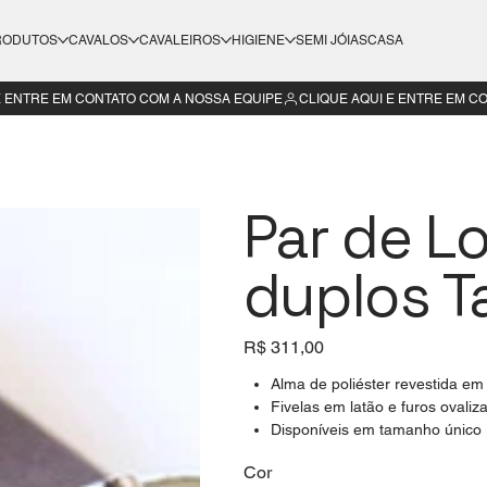
RODUTOS
CAVALOS
CAVALEIROS
HIGIENE
SEMI JÓIAS
CASA
Par de Lo
duplos T
Preço
R$ 311,00
Alma de poliéster revestida em
Fivelas em latão e furos ovaliz
Disponíveis em tamanho único
Cor