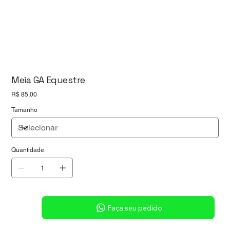
Meia GA Equestre
Preço
R$ 85,00
Tamanho
Quantidade
Sob consulta
Faça seu pedido