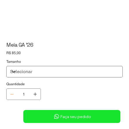
Meia GA '26
Preço
R$ 85,00
Tamanho
Quantidade
Sob consulta
Faça seu pedido