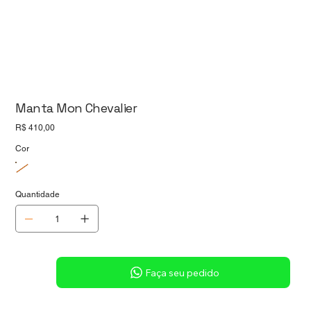
Manta Mon Chevalier
Preço
R$ 410,00
Cor
Quantidade
Sob consulta
Faça seu pedido