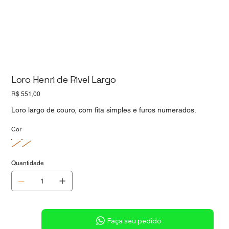
Loro Henri de Rivel Largo
Preço
R$ 551,00
Loro largo de couro, com fita simples e furos numerados.
Cor
Quantidade
Sob consulta
Faça seu pedido