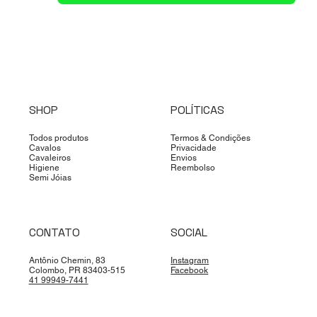
SHOP
POLÍTICAS
Todos produtos
Termos & Condições
Cavalos
Privacidade
Cavaleiros
Envios
Higiene
Reembolso
Semi Jóias
CONTATO
SOCIAL
Antônio Chemin, 83
Instagram
Colombo, PR 83403-515
Facebook
41 99949-7441