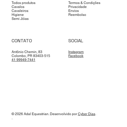
Todos produtos
Termos & Condições
Cavalos
Privacidade
Cavaleiros
Envios
Higiene
Reembolso
Semi Jóias
CONTATO
SOCIAL
Antônio Chemin, 83
Instagram
Colombo, PR 83403-515
Facebook
41 99949-7441
© 2026 Adal Equestrian. Desenvolvido por
Cyber Dias
.
.