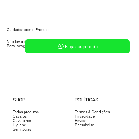
Sob consulta
Cuidados com o Produto
Não levar no lava-louças, micro-ondas ou forno.
Para lavagens, usar somente o lado macio da bucha com sabão neutro
Faça seu pedido
SHOP
POLÍTICAS
Todos produtos
Termos & Condições
Cavalos
Privacidade
Cavaleiros
Envios
Higiene
Reembolso
Semi Jóias