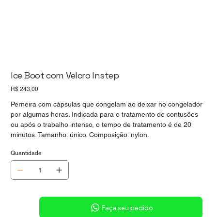
Ice Boot com Velcro Instep
Preço
R$ 243,00
Perneira com cápsulas que congelam ao deixar no congelador
por algumas horas. Indicada para o tratamento de contusões
ou após o trabalho intenso, o tempo de tratamento é de 20
minutos. Tamanho: único. Composição: nylon.
Quantidade
Sob consulta
Faça seu pedido