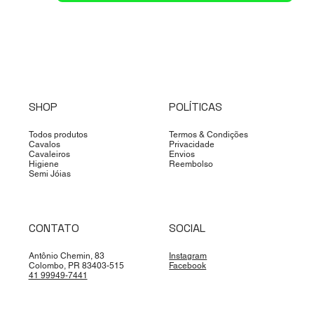
SHOP
POLÍTICAS
Todos produtos
Termos & Condições
Cavalos
Privacidade
Cavaleiros
Envios
Higiene
Reembolso
Semi Jóias
CONTATO
SOCIAL
Antônio Chemin, 83
Instagram
Colombo, PR 83403-515
Facebook
41 99949-7441