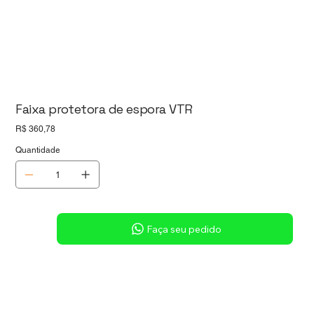
Faixa protetora de espora VTR
Preço
R$ 360,78
Quantidade
Sob consulta
Faça seu pedido