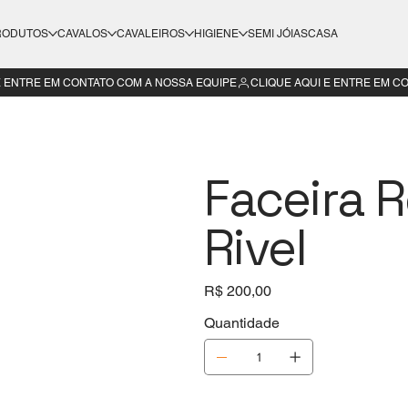
RODUTOS
CAVALOS
CAVALEIROS
HIGIENE
SEMI JÓIAS
CASA
Faceira R
Rivel
Preço
R$ 200,00
Quantidade