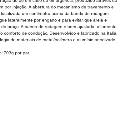
liberação do pé em caso de emergência, produzido através de
m por injeção. A abertura do mecanismo de travamento e
á localizada um centímetro acima da banda de rodagem
gue lateralmente por engano e para evitar que areia e
a do braço. A banda de rodagem é bem ajustada, altamente
o conforto de condução. Desenvolvido e fabricado na Itália.
logia de materiais de metal/polímero e alumínio anodizado
: 703g por par.
Sob consulta