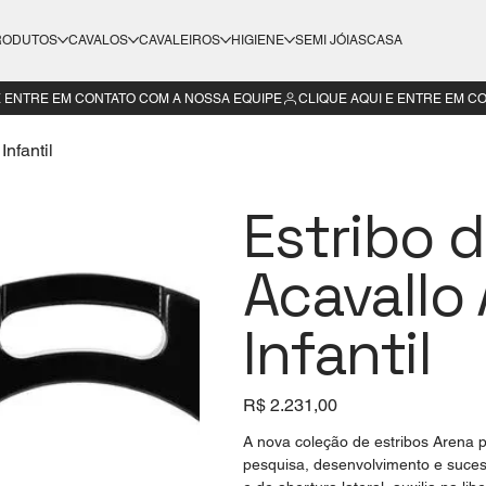
RODUTOS
CAVALOS
CAVALEIROS
HIGIENE
SEMI JÓIAS
CASA
nfantil
Estribo 
Acavallo
Infantil
Preço
R$ 2.231,00
A nova coleção de estribos Arena 
pesquisa, desenvolvimento e suces