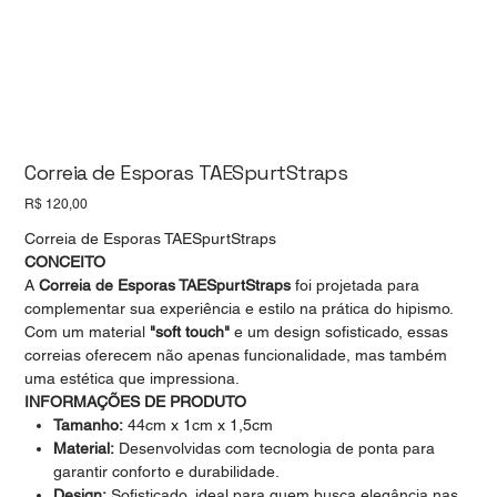
Correia de Esporas TAESpurtStraps
Preço
R$ 120,00
Correia de Esporas TAESpurtStraps
CONCEITO
A
Correia de Esporas TAESpurtStraps
foi projetada para
complementar sua experiência e estilo na prática do hipismo.
Com um material
"soft touch"
e um design sofisticado, essas
correias oferecem não apenas funcionalidade, mas também
uma estética que impressiona.
INFORMAÇÕES DE PRODUTO
Tamanho:
44cm x 1cm x 1,5cm
Material:
Desenvolvidas com tecnologia de ponta para
garantir conforto e durabilidade.
Design:
Sofisticado, ideal para quem busca elegância nas