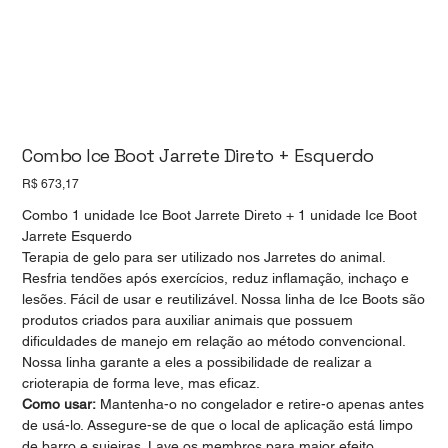
Combo Ice Boot Jarrete Direto + Esquerdo
Preço
R$ 673,17
Combo 1 unidade Ice Boot Jarrete Direto + 1 unidade Ice Boot
Jarrete Esquerdo
Terapia de gelo para ser utilizado nos Jarretes do animal.
Resfria tendões após exercícios, reduz inflamação, inchaço e
lesões. Fácil de usar e reutilizável. Nossa linha de Ice Boots são
produtos criados para auxiliar animais que possuem
dificuldades de manejo em relação ao método convencional.
Nossa linha garante a eles a possibilidade de realizar a
crioterapia de forma leve, mas eficaz.
Como usar:
Mantenha-o no congelador e retire-o apenas antes
de usá-lo. Assegure-se de que o local de aplicação está limpo
de barro e sujeiras. Lave os membros para maior efeito.