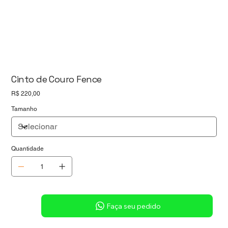
Cinto de Couro Fence
Preço
R$ 220,00
Tamanho
Quantidade
Sob consulta
Faça seu pedido