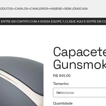
RODUTOS
CAVALOS
CAVALEIROS
HIGIENE
SEMI JÓIAS
CASA
Capacete
Gunsmo
Preço
R$ 945,00
Tamanho
Quantidade