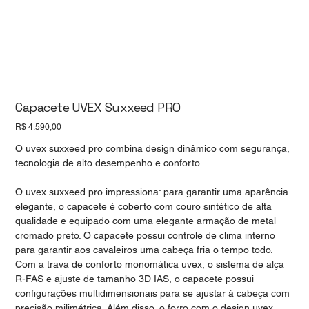
Capacete UVEX Suxxeed PRO
Preço
R$ 4.590,00
O uvex suxxeed pro combina design dinâmico com segurança,
tecnologia de alto desempenho e conforto.
O uvex suxxeed pro impressiona: para garantir uma aparência
elegante, o capacete é coberto com couro sintético de alta
qualidade e equipado com uma elegante armação de metal
cromado preto. O capacete possui controle de clima interno
para garantir aos cavaleiros uma cabeça fria o tempo todo.
Com a trava de conforto monomática uvex, o sistema de alça
R-FAS e ajuste de tamanho 3D IAS, o capacete possui
configurações multidimensionais para se ajustar à cabeça com
precisão milimétrica. Além disso, o forro com o design uvex