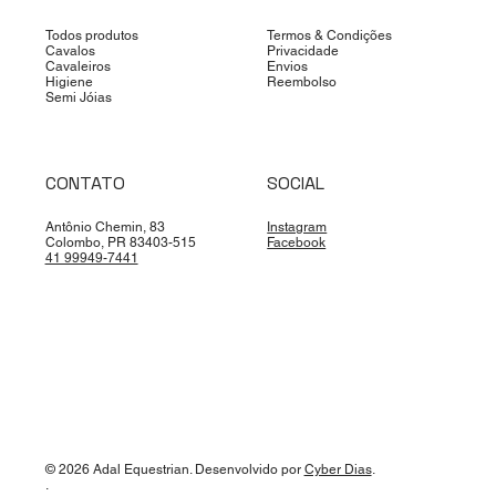
Todos produtos
Termos & Condições
Cavalos
Privacidade
Cavaleiros
Envios
Higiene
Reembolso
Semi Jóias
CONTATO
SOCIAL
Antônio Chemin, 83
Instagram
Colombo, PR 83403-515
Facebook
41 99949-7441
© 2026 Adal Equestrian. Desenvolvido por
Cyber Dias
.
.