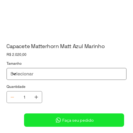
Capacete Matterhorn Matt Azul Marinho
Preço
R$ 2.020,00
Tamanho
Quantidade
Sob consulta
Faça seu pedido