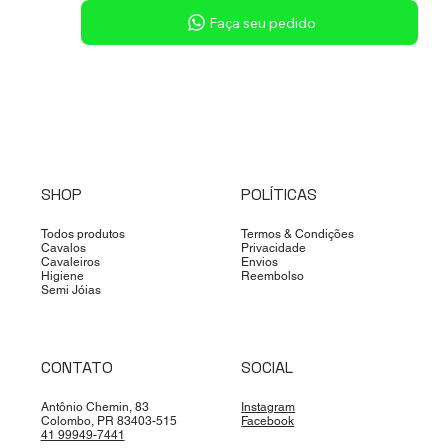
Sob consulta
Faça seu pedido
SHOP
POLÍTICAS
Todos produtos
Termos & Condições
Cavalos
Privacidade
Cavaleiros
Envios
Higiene
Reembolso
Semi Jóias
CONTATO
SOCIAL
Antônio Chemin, 83
Instagram
Colombo, PR 83403-515
Facebook
41 99949-7441