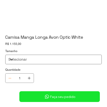
Camisa Manga Longa Avon Optic White
Preço
R$ 1.155,00
Tamanho
Quantidade
Sob consulta
Faça seu pedido