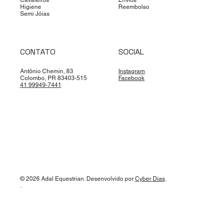
Cavaleiros
Envios
Higiene
Reembolso
Semi Jóias
CONTATO
SOCIAL
Antônio Chemin, 83
Instagram
Colombo, PR 83403-515
Facebook
41 99949-7441
© 2026 Adal Equestrian. Desenvolvido por
Cyber Dias
.
.