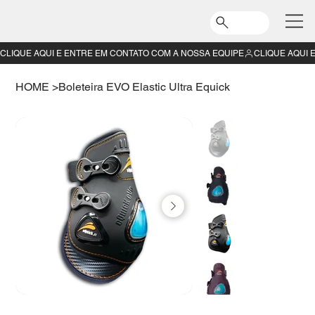
CLIQUE AQUI E ENTRE EM CONTATO COM A NOSSA EQUIPE
HOME
>
Boleteira EVO Elastic Ultra Equick