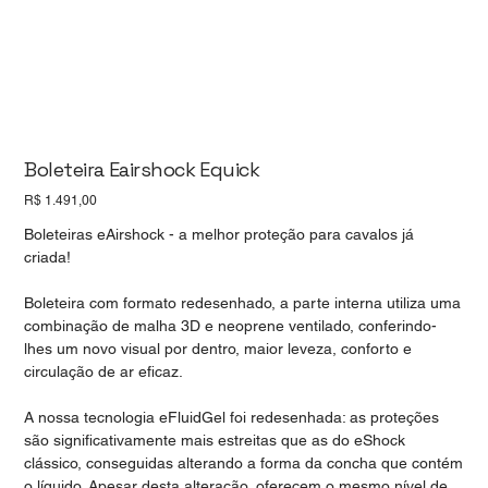
Boleteira Eairshock Equick
Preço
R$ 1.491,00
Boleteiras eAirshock - a melhor proteção para cavalos já
criada!
Boleteira com formato redesenhado, a parte interna utiliza uma
combinação de malha 3D e neoprene ventilado, conferindo-
lhes um novo visual por dentro, maior leveza, conforto e
circulação de ar eficaz.
A nossa tecnologia eFluidGel foi redesenhada: as proteções
são significativamente mais estreitas que as do eShock
clássico, conseguidas alterando a forma da concha que contém
o líquido. Apesar desta alteração, oferecem o mesmo nível de