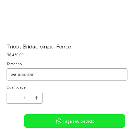
Tricot Bridão cinza - Fence
Preço
R$ 450,00
Tamanho
Quantidade
Sob consulta
Faça seu pedido