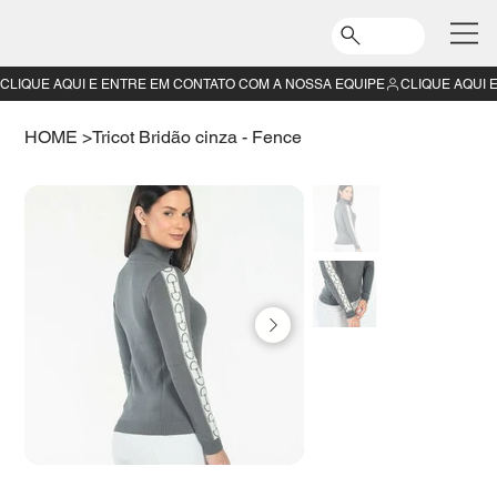
CLIQUE AQUI E ENTRE EM CONTATO COM A NOSSA EQUIPE
HOME
>
Tricot Bridão cinza - Fence