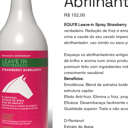
Abrilhan
Preço
R$ 152,00
EQUI'B Leave-in Spray Strawberr
verdadeiro. Redução de frizz e emo
crina e cauda do seu cavalo impecá
abrilhantador, uso úmido ou seco p
Esqueça os abrilhantadores antigos
dá brilho e aroma num único produ
premium feito com ingredientes nob
crescimento saudável.
Benefícios:
Emoliência: Blend de extratos botâ
estrutura capilar
Efeito Anti-frizz: Elimina o frizz,
Eficácia: Desembaraça facilmente c
Qualidade supeior: Trata e não ac
D-Pantenol
Extrato de Aveia