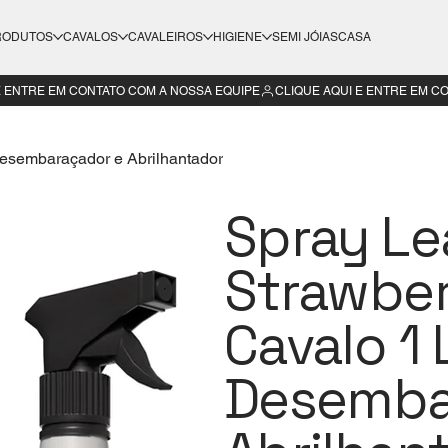
RODUTOS
CAVALOS
CAVALEIROS
HIGIENE
SEMI JÓIAS
CASA
Desembaraçador e Abrilhantador
Spray Le
Strawbe
Cavalo 1 L
Desemba