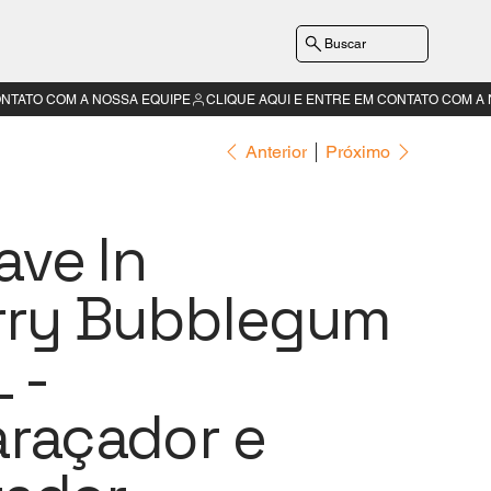
Buscar
Anterior
Próximo
ave In
rry Bubblegum
 -
raçador e