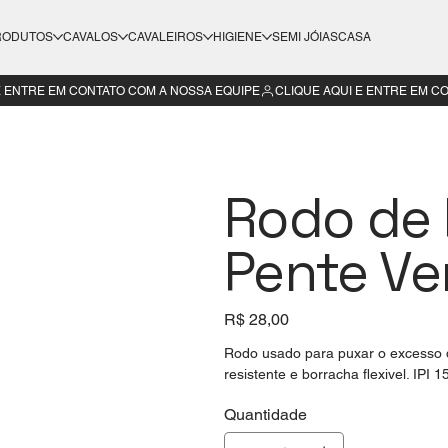
RODUTOS
CAVALOS
CAVALEIROS
HIGIENE
SEMI JÓIAS
CASA
Rodo de 
Pente Ve
Preço
R$ 28,00
Rodo usado para puxar o excesso d
resistente e borracha flexivel. IPI 
Quantidade