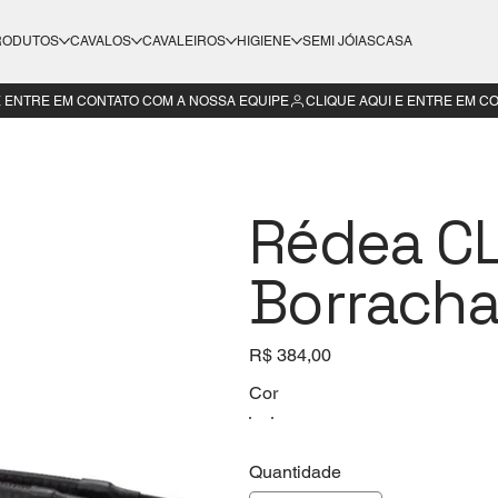
RODUTOS
CAVALOS
CAVALEIROS
HIGIENE
SEMI JÓIAS
CASA
Rédea C
Borrach
Preço
R$ 384,00
Cor
Quantidade