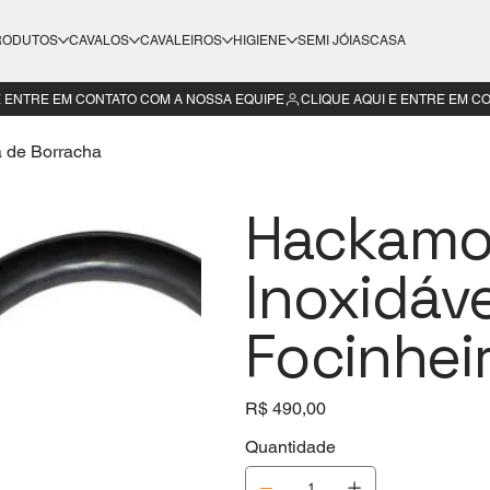
RODUTOS
CAVALOS
CAVALEIROS
HIGIENE
SEMI JÓIAS
CASA
 de Borracha
Hackamo
Inoxidáv
Focinhei
Preço
R$ 490,00
Quantidade