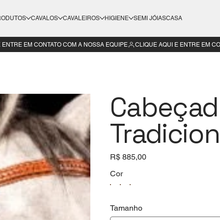
RODUTOS
CAVALOS
CAVALEIROS
HIGIENE
SEMI JÓIAS
CASA
Cabeçad
Tradicion
Preço
R$ 885,00
Cor
Tamanho