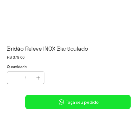
Bridão Releve INOX Biarticulado
Preço
R$ 379,00
Quantidade
Sob consulta
Faça seu pedido