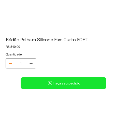
Bridão Pelham Silicone Fixo Curto SOFT
Preço
R$ 540,00
Quantidade
Sob consulta
Faça seu pedido