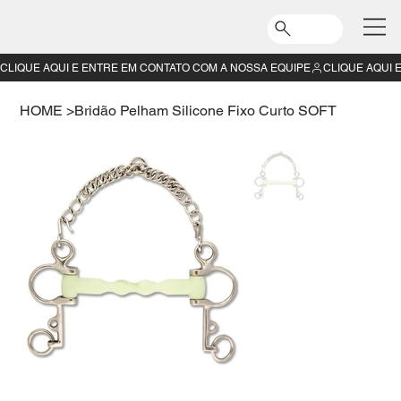
CLIQUE AQUI E ENTRE EM CONTATO COM A NOSSA EQUIPE
HOME
>
Bridão Pelham Silicone Fixo Curto SOFT