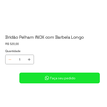
Bridão Pelham INOX com Barbela Longo
Preço
R$ 520,00
Quantidade
Sob consulta
Faça seu pedido