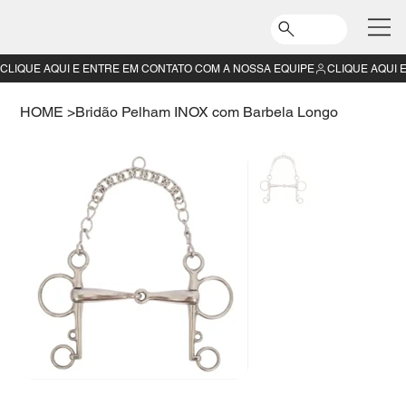
CLIQUE AQUI E ENTRE EM CONTATO COM A NOSSA EQUIPE
HOME
>
Bridão Pelham INOX com Barbela Longo