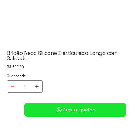
Bridão Neco Silicone Biarticulado Longo com
Salivador
Preço
R$ 529,00
Quantidade
Sob consulta
Faça seu pedido