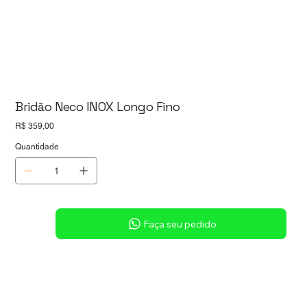
Bridão Neco INOX Longo Fino
Preço
R$ 359,00
Quantidade
Sob consulta
Faça seu pedido