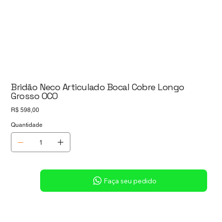
Bridão Neco Articulado Bocal Cobre Longo
Grosso OCO
Preço
R$ 598,00
Quantidade
Sob consulta
Faça seu pedido