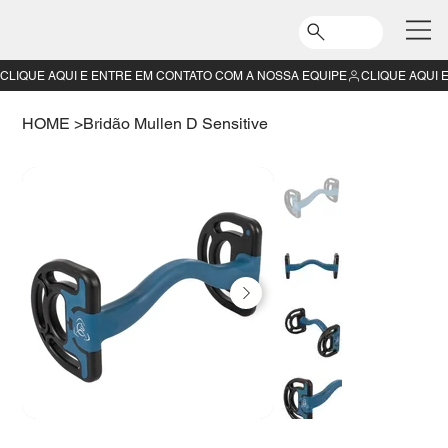
CLIQUE AQUI E ENTRE EM CONTATO COM A NOSSA EQUIPE
HOME
>
Bridão Mullen D Sensitive