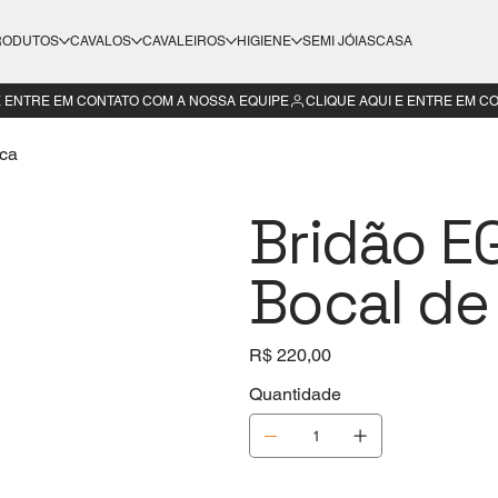
RODUTOS
CAVALOS
CAVALEIROS
HIGIENE
SEMI JÓIAS
CASA
ca
Bridão E
Bocal de
Preço
R$ 220,00
Quantidade