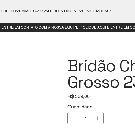
RODUTOS
CAVALOS
CAVALEIROS
HIGIENE
SEMI JÓIAS
CASA
Bridão C
Grosso 
Preço
R$ 339,00
Quantidade