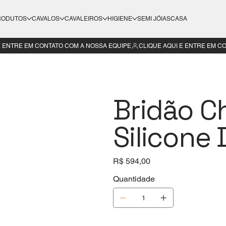
RODUTOS
CAVALOS
CAVALEIROS
HIGIENE
SEMI JÓIAS
CASA
Bridão Ch
Silicone 
Preço
R$ 594,00
Quantidade