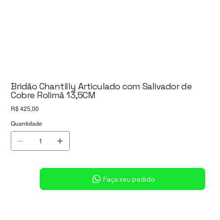
Bridão Chantilly Articulado com Salivador de
Cobre Rolimã 13,5CM
Preço
R$ 425,00
Quantidade
Sob consulta
Faça seu pedido