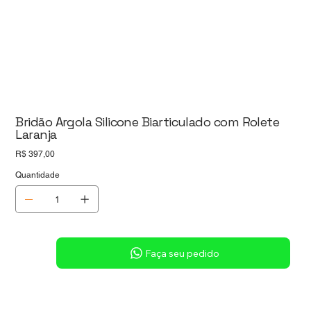
Bridão Argola Silicone Biarticulado com Rolete
Laranja
Preço
R$ 397,00
Quantidade
Sob consulta
Faça seu pedido