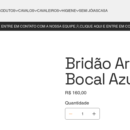
RODUTOS
CAVALOS
CAVALEIROS
HIGIENE
SEMI JÓIAS
CASA
Bridão Ar
Bocal Az
Preço
R$ 160,00
Quantidade