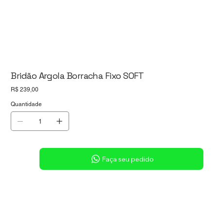
Bridão Argola Borracha Fixo SOFT
Preço
R$ 239,00
Quantidade
Sob consulta
Faça seu pedido