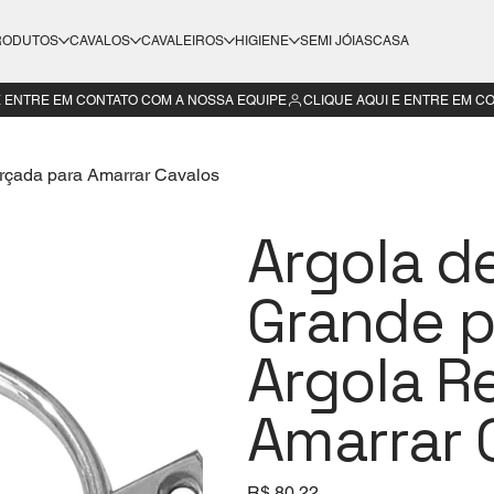
RODUTOS
CAVALOS
CAVALEIROS
HIGIENE
SEMI JÓIAS
CASA
orçada para Amarrar Cavalos
Argola d
Grande p
Argola R
Amarrar 
Preço
R$ 80,22