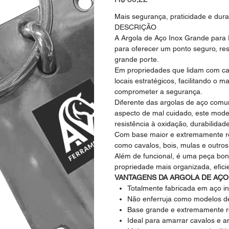
Mais segurança, praticidade e dura
DESCRIÇÃO
A Argola de Aço Inox Grande para 
para oferecer um ponto seguro, res
grande porte.
Em propriedades que lidam com ca
locais estratégicos, facilitando o 
comprometer a segurança.
Diferente das argolas de aço com
aspecto de mal cuidado, este model
resistência à oxidação, durabilida
Com base maior e extremamente re
como cavalos, bois, mulas e outro
Além de funcional, é uma peça boni
propriedade mais organizada, efici
VANTAGENS DA ARGOLA DE AÇO
Totalmente fabricada em aço i
Não enferruja como modelos 
Base grande e extremamente r
Ideal para amarrar cavalos e a