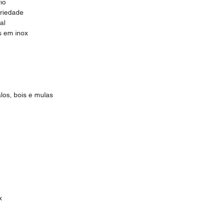
io
priedade
al
s em inox
los, bois e mulas
x