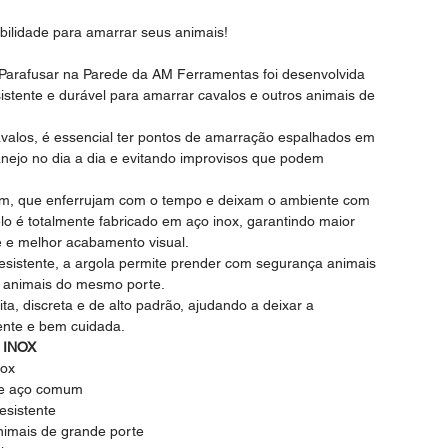
bilidade para amarrar seus animais!
Parafusar na Parede da AM Ferramentas foi desenvolvida
istente e durável para amarrar cavalos e outros animais de
valos, é essencial ter pontos de amarração espalhados em
manejo no dia a dia e evitando improvisos que podem
um, que enferrujam com o tempo e deixam o ambiente com
o é totalmente fabricado em aço inox, garantindo maior
de e melhor acabamento visual.
sistente, a argola permite prender com segurança animais
s animais do mesmo porte.
ta, discreta e de alto padrão, ajudando a deixar a
ente e bem cuidada.
 INOX
nox
de aço comum
esistente
nimais de grande porte