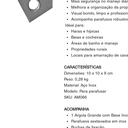
Mais segurança no manejo diár
Melhora a organização da pro
Visual bonito, limpo e profission
Acompanha parafusos robusto
Ideal para:
Haras e hípicas
Baias e cocheiras
Áreas de banho e manejo
Propriedades rurais
Locais para amarração de cava
CARACTERÍSTICAS
Dimensões: 10 x 10 x 9 cm
Peso: 0,28 kg
Material: Aço Inox
Modelo: Para parafusar
SKU: AM066
ACOMPANHA
1 Argola Grande com Base Ino
Parafusos sextavados em inox
Buchas de fixação